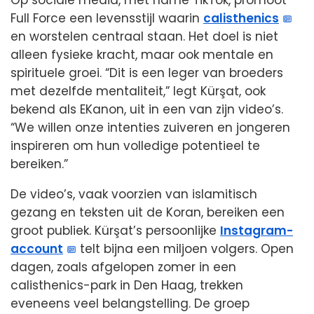
Op sociale media, met name TikTok, promoot
Full Force een levensstijl waarin
calisthenics
en worstelen centraal staan. Het doel is niet
alleen fysieke kracht, maar ook mentale en
spirituele groei. “Dit is een leger van broeders
met dezelfde mentaliteit,” legt Kürşat, ook
bekend als EKanon, uit in een van zijn video’s.
“We willen onze intenties zuiveren en jongeren
inspireren om hun volledige potentieel te
bereiken.”
De video’s, vaak voorzien van islamitisch
gezang en teksten uit de Koran, bereiken een
groot publiek. Kürşat’s persoonlijke
Instagram-
account
telt bijna een miljoen volgers. Open
dagen, zoals afgelopen zomer in een
calisthenics-park in Den Haag, trekken
eveneens veel belangstelling. De groep