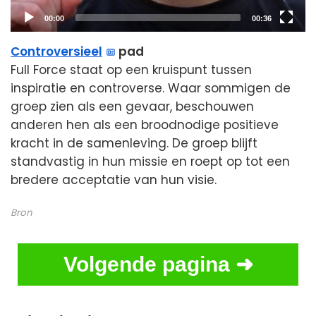
Current
Total
00:00
00:36
time
duration
Controversieel
pad
Full Force staat op een kruispunt tussen
inspiratie en controverse. Waar sommigen de
groep zien als een gevaar, beschouwen
anderen hen als een broodnodige positieve
kracht in de samenleving. De groep blijft
standvastig in hun missie en roept op tot een
bredere acceptatie van hun visie.
Bron
Volgende pagina ➜