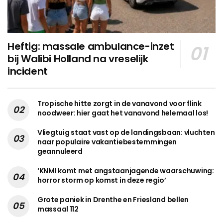
Heftig: massale ambulance-inzet
bij Walibi Holland na vreselijk
incident
Tropische hitte zorgt in de vanavond voor flink
noodweer: hier gaat het vanavond helemaal los!
Vliegtuig staat vast op de landingsbaan: vluchten
naar populaire vakantiebestemmingen
geannuleerd
‘KNMI komt met angstaanjagende waarschuwing:
horror storm op komst in deze regio’
Grote paniek in Drenthe en Friesland bellen
massaal 112