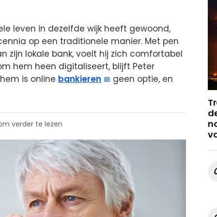
ele leven in dezelfde wijk heeft gewoond,
ecennia op een traditionele manier. Met pen
zijn lokale bank, voelt hij zich comfortabel
om hem heen digitaliseert, blijft Peter
 hem is online
bankieren
geen optie, en
Tr
de
no
 om verder te lezen
v