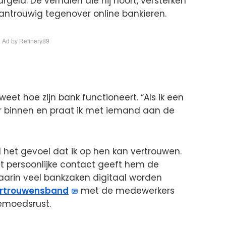
rgeld. De verhalen die hij hoort, versterken
ntrouwig tegenover online bankieren.
 Ad by Refinery89
 weet hoe zijn bank functioneert. “Als ik een
r binnen en praat ik met iemand aan de
d het gevoel dat ik op hen kan vertrouwen.
Dit persoonlijke contact geeft hem de
 waarin veel bankzaken digitaal worden
rtrouwensband
met de medewerkers
gemoedsrust.