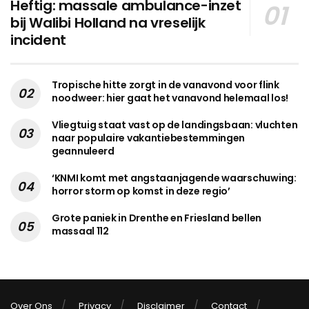
Heftig: massale ambulance-inzet
bij Walibi Holland na vreselijk
incident
Tropische hitte zorgt in de vanavond voor flink
noodweer: hier gaat het vanavond helemaal los!
Vliegtuig staat vast op de landingsbaan: vluchten
naar populaire vakantiebestemmingen
geannuleerd
‘KNMI komt met angstaanjagende waarschuwing:
horror storm op komst in deze regio’
Grote paniek in Drenthe en Friesland bellen
massaal 112
Over Ons
Privacy
Disclaimer
Contact