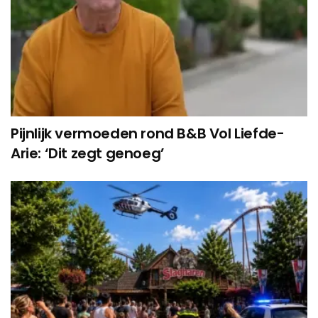
Pijnlijk vermoeden rond B&B Vol Liefde-
Arie: ‘Dit zegt genoeg’