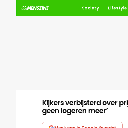
Society
Lifestyle
Kijkers verbijsterd over pri
geen logeren meer’
Maak ons je Google-favoriet