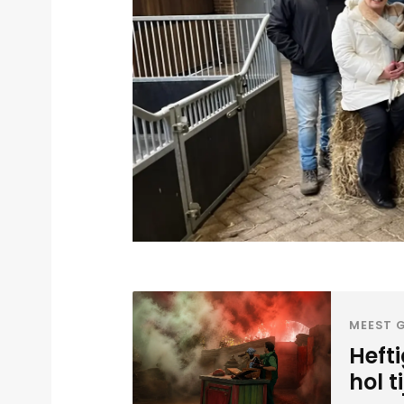
MEEST G
Heft
hol t