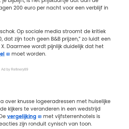
e bijblijft, is het prijskaartje dat aan de
agen 200 euro per nacht voor een verblijf in
 schok. Op sociale media stroomt de kritiek
dat zijn toch geen B&B prijzen,” zo luidt een
. Daarmee wordt pijnlijk duidelijk dat het
el
moet worden.
 Ad by Refinery89
 over knusse logeeradressen met huiselijke
de kijkers te veranderen in een wedstrijd
 De
vergelijking
met vijfsterrenhotels is
cties zijn ronduit cynisch van toon.