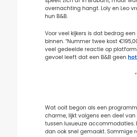
speelt zich af in Brabant, maar wat j
overnachting hangt. Loly en Leo vr
hun B&B.
Voor veel kijkers is dat bedrag een
binnen. “Nummer twee kost €195,00, 
veel gedeelde reactie op platform X
gevoel leeft dat een B&B geen
hot
▼
Wat ooit begon als een programma
charme, lijkt volgens een deel van 
tussen luxueuze accommodaties.
dan ook snel gemaakt. Sommige rea