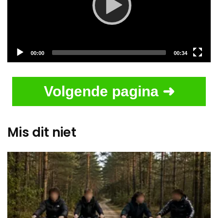
Current
Total
00:00
00:34
time
duration
Volgende pagina ➜
Mis dit niet