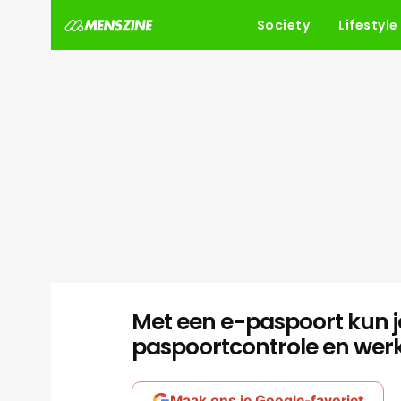
Society
Lifestyle
Met een e-paspoort kun je
paspoortcontrole en werk
Maak ons je Google-favoriet