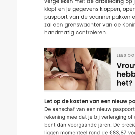
vergeleken met de afbeelding op j
klopt en je gegevens kloppen, opent
paspoort van de scanner pakken en 
zal een grenswachter van de Konin
handmatig controleren.
LEES OO
Vrou
hebbe
het?
Let op de kosten van een nieuw p
De aanschaf van een nieuw paspoort 
rekening mee dat je bij verlenging o
bent dan voorgaande jaren. De precie
liggen momenteel rond de €83,87 vo