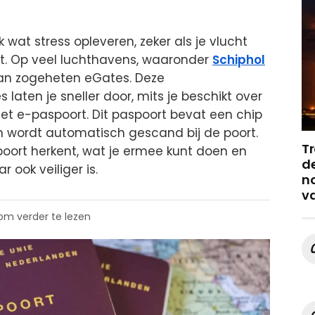
 wat stress opleveren, zeker als je vlucht
lijkt. Op veel luchthavens, waaronder
Schiphol
van zogeheten eGates. Deze
laten je sneller door, mits je beschikt over
et e-paspoort. Dit paspoort bevat een chip
n wordt automatisch gescand bij de poort.
Tr
aspoort herkent, wat je ermee kunt doen en
de
 ook veiliger is.
no
v
 om verder te lezen