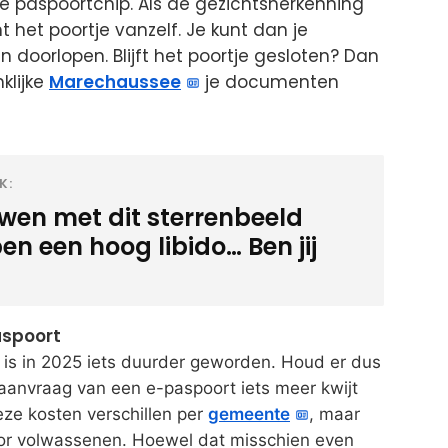
e paspoortchip. Als de gezichtsherkenning
 het poortje vanzelf. Je kunt dan je
doorlopen. Blijft het poortje gesloten? Dan
klijke
Marechaussee
je documenten
K:
wen met dit sterrenbeeld
n een hoog libido… Ben jij
aspoort
is in 2025 iets duurder geworden. Houd er dus
f aanvraag van een e-paspoort iets meer kwijt
ze kosten verschillen per
gemeente
, maar
or volwassenen. Hoewel dat misschien even