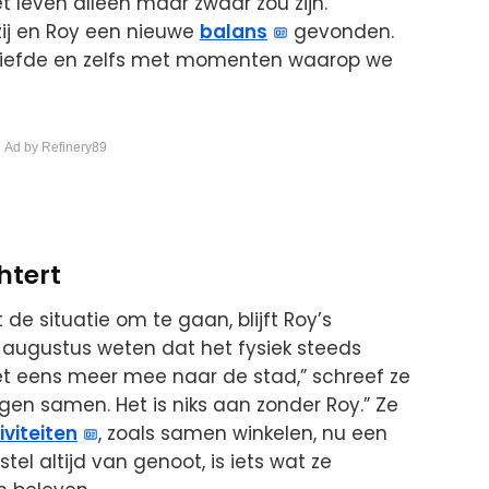
t leven alleen maar zwaar zou zijn.”
ij en Roy een nieuwe
balans
gevonden.
et liefde en zelfs met momenten waarop we
 Ad by Refinery89
htert
e situatie om te gaan, blijft Roy’s
n augustus weten dat het fysiek steeds
iet eens meer mee naar de stad,” schreef ze
gen samen. Het is niks aan zonder Roy.” Ze
iviteiten
, zoals samen winkelen, nu een
tel altijd van genoot, is iets wat ze