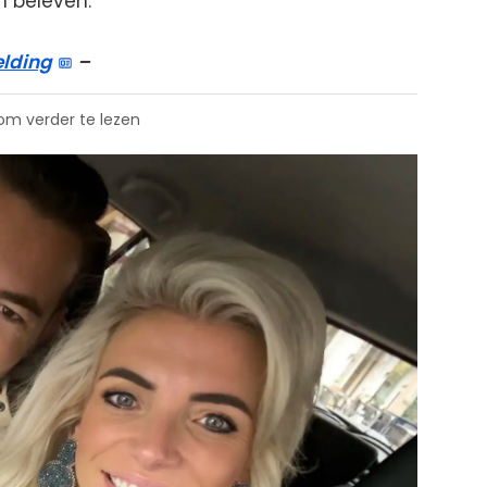
 beleven.
elding
–
 om verder te lezen