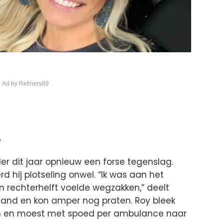
 Ad by Refinery89
r
r dit jaar opnieuw een forse tegenslag.
 hij plotseling onwel. “Ik was aan het
n rechterhelft voelde wegzakken,” deelt
jn hand en kon amper nog praten. Roy bleek
en en moest met spoed per ambulance naar