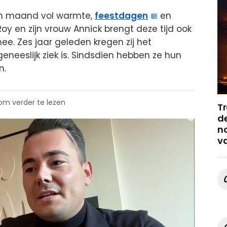
en maand vol warmte,
feestdagen
en
oy en zijn vrouw Annick brengt deze tijd ook
mee. Zes jaar geleden kregen zij het
neeslijk ziek is. Sindsdien hebben ze hun
n.
 om verder te lezen
Tr
de
no
v