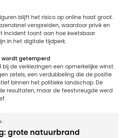
guren blijft het risico op online haat groot.
razendsnel verspreiden, waardoor privé en
et incident toont aan hoe kwetsbaar
n in het digitale tijdperk.
e wordt getemperd
ij de verkiezingen een opmerkelijke winst.
en zetels, een verdubbeling die de positie
tief binnen het politieke landschap. De
ver de resultaten, maar de feestvreugde werd
f.
K:
ig: grote natuurbrand