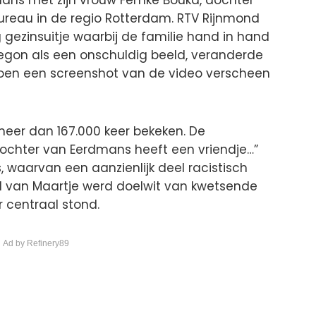
ns met zijn vrouw Femke Bouka, dochter
ureau in de regio Rotterdam. RTV Rijnmond
 gezinsuitje waarbij de familie hand in hand
 begon als een onschuldig beeld, veranderde
toen een screenshot van de video verscheen
 meer dan 167.000 keer bekeken. De
 dochter van Eerdmans heeft een vriendje…”
, waarvan een aanzienlijk deel racistisch
 van Maartje werd doelwit van kwetsende
r centraal stond.
 Ad by Refinery89