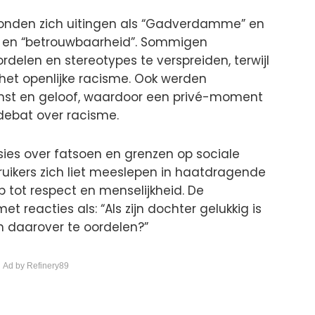
onden zich uitingen als “Gadverdamme” en
n” en “betrouwbaarheid”. Sommigen
elen en stereotypes te verspreiden, terwijl
et openlijke racisme. Ook werden
mst en geloof, waardoor een privé-moment
ebat over racisme.
ssies over fatsoen en grenzen op sociale
uikers zich liet meeslepen in haatdragende
op tot respect en menselijkheid. De
met reacties als: “Als zijn dochter gelukkig is
m daarover te oordelen?”
 Ad by Refinery89