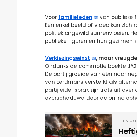
Voor
familieleden
van publieke fi
Een enkel beeld of video kan zich 
politiek ongewild samenvloeien. H
publieke figuren en hun gezinnen zij
Verkiezingswinst
, maar vreugd
Ondanks de commotie boekte JA21 b
De partij groeide van één naar neg
van Eerdmans versterkt als alterna
partijleider sprak zijn trots uit o
overschaduwd door de online ophe
LEES OO
Heft