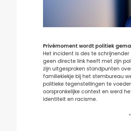
Privémoment wordt politiek gem
Het incident is des te schrijnend
geen directe link heeft met zijn po
zijn uitgesproken standpunten over
familiekiekje bij het stemburea
politieke tegenstellingen te voed
oorspronkelijke context en werd he
identiteit en racisme.
▼