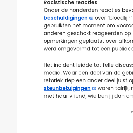
Racistische reacties
Onder de honderden reacties bev
beschuldigingen
over “bloedlij
gebruikten het moment om vooroord
anderen geschokt reageerden op h
opmerkingen geplaatst over afko
werd omgevormd tot een publiek d
Het incident leidde tot felle discu
media. Waar een deel van de gebr
retoriek, riep een ander deel juist 
steunbetuigingen
waren talrijk, 
met haar vriend, wie ben jij dan o
▼