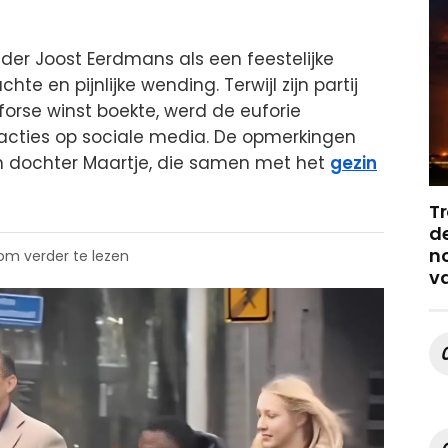
ider Joost Eerdmans als een feestelijke
e en pijnlijke wending. Terwijl zijn partij
forse winst boekte, werd de euforie
acties op sociale media. De opmerkingen
jn dochter Maartje, die samen met het
gezin
Tr
de
no
 om verder te lezen
v