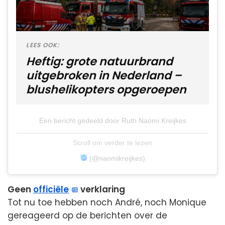
LEES OOK:
Heftig: grote natuurbrand
uitgebroken in Nederland –
blushelikopters opgeroepen
Een bericht gedeeld door Ruth Naomi Kreijkes
Scroll om verder te lezen
(@naomikreijkes)
Geen
officiële
verklaring
Tot nu toe hebben noch André, noch Monique
gereageerd op de berichten over de