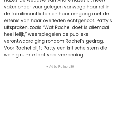
Hazes. De weduwe van André Hazes Sr. heeft
vaker onder vuur gelegen vanwege haar rol in
de familieconflicten en haar omgang met de
erfenis van haar overleden echtgenoot. Patty’s
uitspraken, zoals “Wat Rachel doet is allemaal
heel lelijk,” weerspiegelen de publieke
verontwaardiging rondom Rachel’s gedrag.
Voor Rachel blijft Patty een kritische stem die
weinig ruimte laat voor verzoening.
▼ Ad by Refinery89