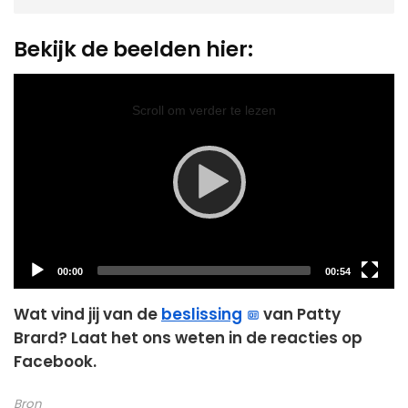
Bekijk de beelden hier:
Video
Player
Scroll om verder te lezen
Current
Total
00:00
00:54
time
duration
Wat vind jij van de
beslissing
van Patty
Brard? Laat het ons weten in de reacties op
Facebook.
Bron