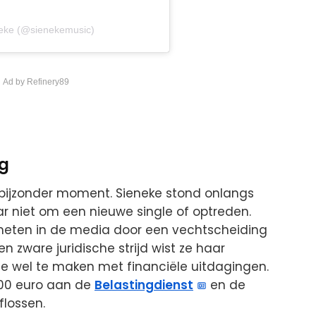
neke (@sienekemusic)
 Ad by Refinery89
ng
bijzonder moment. Sieneke stond onlangs
ar niet om een nieuwe single of optreden.
meten in de media door een vechtscheiding
zware juridische strijd wist ze haar
e wel te maken met financiële uitdagingen.
000 euro aan de
Belastingdienst
en de
flossen.