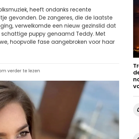
volksmuziek, heeft ondanks recente
je gevonden. De zangeres, die de laatste
ing, verwelkomde een nieuw gezinslid dat
een schattige puppy genaamd Teddy. Met
ieuwe, hoopvolle fase aangebroken voor haar
Tr
 om verder te lezen
de
no
v