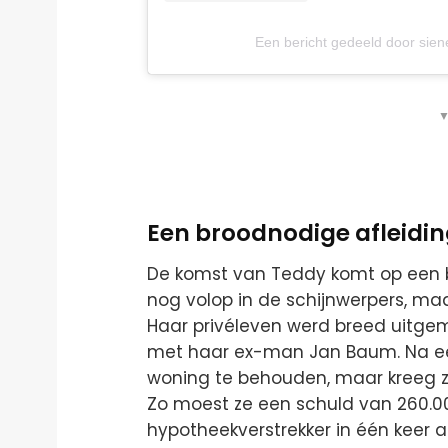
Een bericht gedeeld door sie
▼
Een broodnodige afleidi
De komst van Teddy komt op een 
nog volop in de schijnwerpers, ma
Haar privéleven werd breed uitge
met haar ex-man Jan Baum. Na een 
woning te behouden, maar kreeg z
Zo moest ze een schuld van 260.
hypotheekverstrekker in één keer a