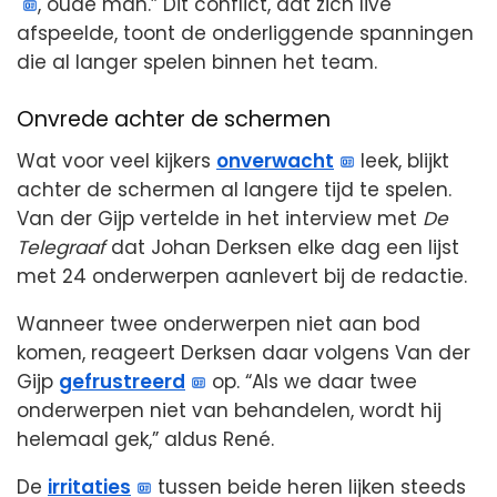
, oude man.” Dit conflict, dat zich live
afspeelde, toont de onderliggende spanningen
die al langer spelen binnen het team.
Onvrede achter de schermen
Wat voor veel kijkers
onverwacht
leek, blijkt
achter de schermen al langere tijd te spelen.
Van der Gijp vertelde in het interview met
De
Telegraaf
dat Johan Derksen elke dag een lijst
met 24 onderwerpen aanlevert bij de redactie.
Wanneer twee onderwerpen niet aan bod
komen, reageert Derksen daar volgens Van der
Gijp
gefrustreerd
op. “Als we daar twee
onderwerpen niet van behandelen, wordt hij
helemaal gek,” aldus René.
De
irritaties
tussen beide heren lijken steeds