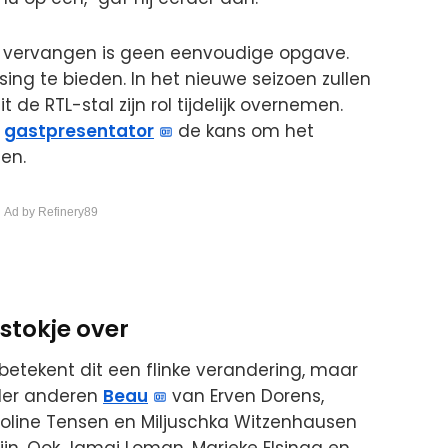
ie vervangen is geen eenvoudige opgave.
ing te bieden. In het nieuwe seizoen zullen
 de RTL-stal zijn rol tijdelijk overnemen.
e
gastpresentator
de kans om het
en.
 Ad by Refinery89
stokje over
etekent dit een flinke verandering, maar
der anderen
Beau
van Erven Dorens,
roline Tensen en Miljuschka Witzenhausen
zijn. Ook Jamai Loman, Marieke Elsinga en