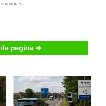
 Ad by Refinery89
de pagina ➜