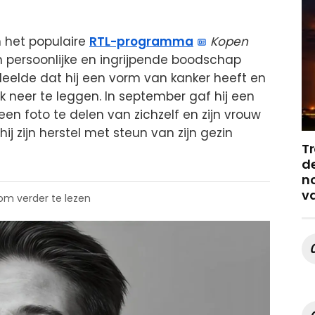
n het populaire
RTL-programma
Kopen
 persoonlijke en ingrijpende boodschap
deelde dat hij een vorm van kanker heeft en
jk neer te leggen. In september gaf hij een
 een foto te delen van zichzelf en zijn vrouw
ij zijn herstel met steun van zijn gezin
Tr
de
no
v
 om verder te lezen