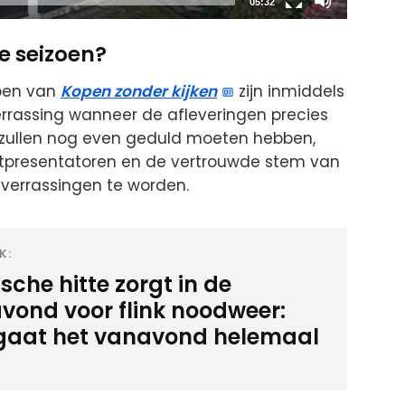
Total
05:32
duration
e seizoen?
oen van
Kopen zonder kijken
zijn inmiddels
 verrassing wanneer de afleveringen precies
ans zullen nog even geduld moeten hebben,
presentatoren en de vertrouwde stem van
l verrassingen te worden.
K:
sche hitte zorgt in de
vond voor flink noodweer:
 gaat het vanavond helemaal