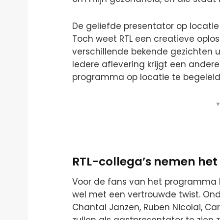
De geliefde presentator op locat
Toch weet RTL een creatieve oploss
verschillende bekende gezichten uit
Iedere aflevering krijgt een ander
programma op locatie te begeleid
▼
RTL-collega’s nemen het 
Voor de fans van het programma b
wel met een vertrouwde twist. On
Chantal Janzen, Ruben Nicolai, Ca
zullen als gastpresentator te zien 