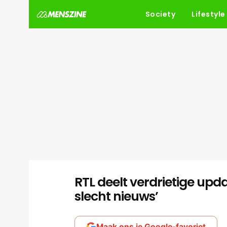
Society
Lifestyle
RTL deelt verdrietige upda
slecht nieuws’
Maak ons je Google-favoriet