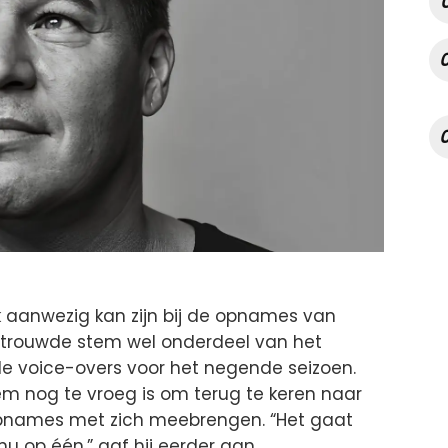
ek aanwezig kan zijn bij de opnames van
n vertrouwde stem wel onderdeel van het
de voice-overs voor het negende seizoen.
em nog te vroeg is om terug te keren naar
opnames met zich meebrengen. “Het gaat
u op één,” gaf hij eerder aan.