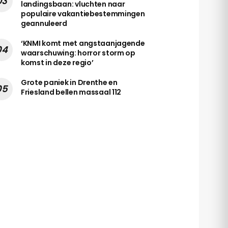
landingsbaan: vluchten naar
populaire vakantiebestemmingen
geannuleerd
‘KNMI komt met angstaanjagende
waarschuwing: horror storm op
komst in deze regio’
Grote paniek in Drenthe en
Friesland bellen massaal 112