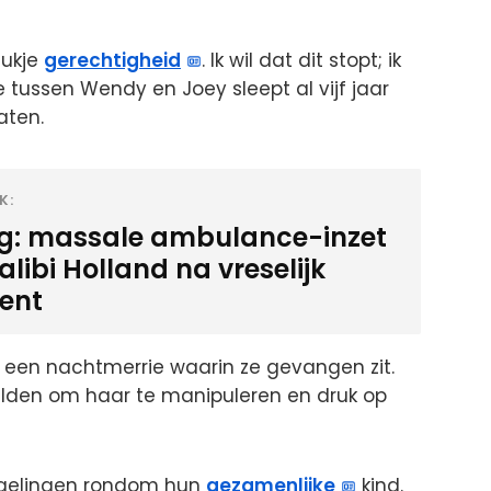
stukje
gerechtigheid
. Ik wil dat dit stopt; ik
e tussen Wendy en Joey sleept al vijf jaar
aten.
K:
ig: massale ambulance-inzet
alibi Holland na vreselijk
dent
s een nachtmerrie waarin ze gevangen zit.
elden om haar te manipuleren en druk op
egelingen rondom hun
gezamenlijke
kind.