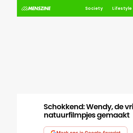
Society
Lifestyle
Schokkend: Wendy, de vrie
natuurfilmpjes gemaakt
Maak ons je Google-favoriet