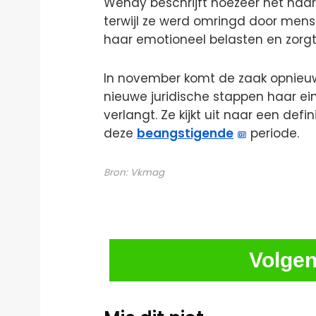
Wendy beschrijft hoezeer het haa
terwijl ze werd omringd door mensen
haar emotioneel belasten en zorgt e
In november komt de zaak opnieu
nieuwe juridische stappen haar ein
verlangt. Ze kijkt uit naar een def
deze
beangstigende
periode.
Bron:
Vkmag
Volgen