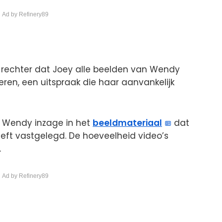
 Ad by Refinery89
rechter dat Joey alle beelden van Wendy
eren, een uitspraak die haar aanvankelijk
eg Wendy inzage in het
beeldmateriaal
dat
ft vastgelegd. De hoeveelheid video’s
.
 Ad by Refinery89