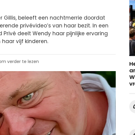
 Gillis, beleeft een nachtmerrie doordat
rende privévideo’s van haar bezit. In een
Privé deelt Wendy haar pijnlijke ervaring
haar vijf kinderen.
 om verder te lezen
He
a
Wa
vr