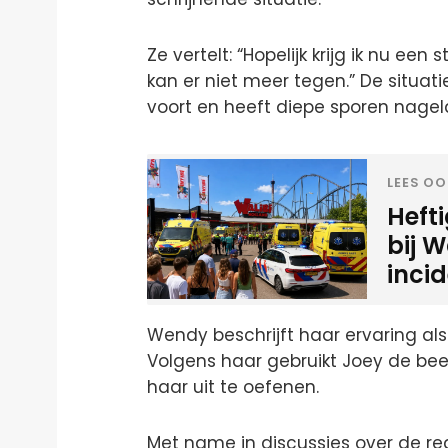
Ze vertelt: “Hopelijk krijg ik nu een 
kan er niet meer tegen.” De situati
voort en heeft diepe sporen nagel
LEES OO
Heft
bij W
inci
Wendy beschrijft haar ervaring al
Volgens haar gebruikt Joey de be
haar uit te oefenen.
Met name in discussies over de r