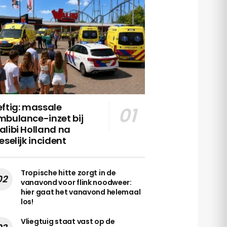
ftig: massale
mbulance-inzet bij
libi Holland na
eselijk incident
Tropische hitte zorgt in de
vanavond voor flink noodweer:
hier gaat het vanavond helemaal
los!
Vliegtuig staat vast op de