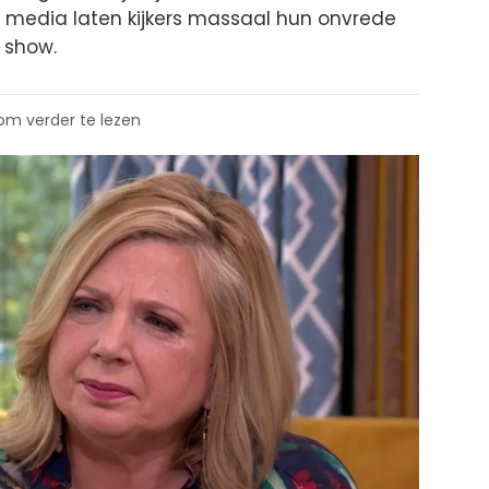
e media laten kijkers massaal hun onvrede
 show.
 om verder te lezen