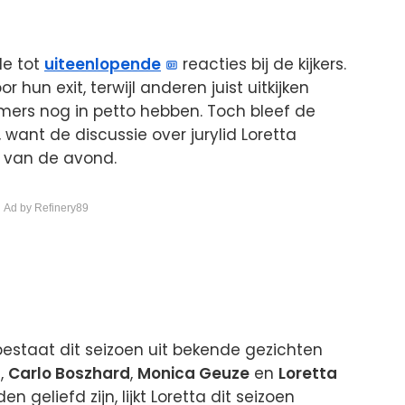
de tot
uiteenlopende
reacties bij de kijkers.
un exit, terwijl anderen juist uitkijken
ers nog in petto hebben. Toch bleef de
 want de discussie over jurylid Loretta
 van de avond.
 Ad by Refinery89
estaat dit seizoen uit bekende gezichten
g
,
Carlo Boszhard
,
Monica Geuze
en
Loretta
n geliefd zijn, lijkt Loretta dit seizoen