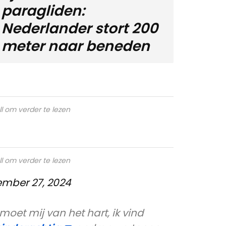
paragliden:
Nederlander stort 200
meter naar beneden
ll om verder te lezen
ll om verder te lezen
mber 27, 2024
moet mij van het hart, ik vind