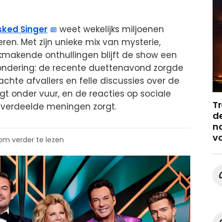
ked Singer
weet wekelijks miljoenen
ren. Met zijn unieke mix van mysterie,
kmakende onthullingen blijft de show een
uitzondering: de recente duettenavond zorgde
chte afvallers en felle discussies over de
ligt onder vuur, en de reacties op sociale
Tr
r verdeelde meningen zorgt.
de
no
v
 om verder te lezen