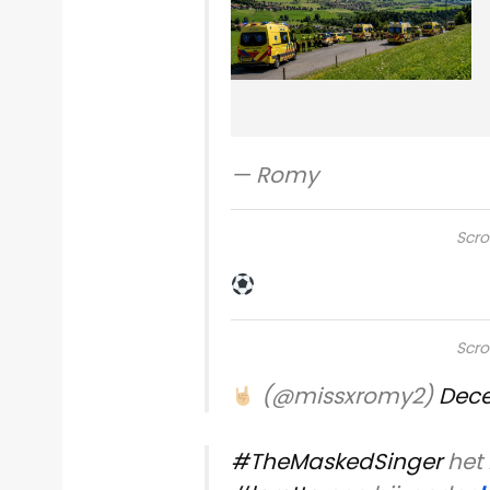
— Romy
Scro
Scro
(@missxromy2)
Dece
#TheMaskedSinger
het 