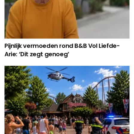
Pijnlijk vermoeden rond B&B Vol Liefde-
Arie: ‘Dit zegt genoeg’