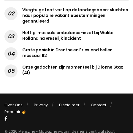
Vliegtuig staat vast op de landingsbaan: vluchten
naar populaire vakantiebestemmingen
geannuleerd
Heftig: massale ambulance-inzet bij Walibi
Holland na vreselijk incident
Grote paniek in Drenthe en Friesland bellen
massaal 112
Onze gedachten zijn momenteel bij Dionne Stax
(41)
Over Ons
Privacy
Disclaimer
Contact
Populair
© 2026 Menszine - Magazine waarin de mens centraal staat.