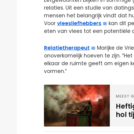
Eetgewoonten blijken in sommige ge
relaties. Uit een studie van datings
mensen het belangrijk vindt dat h
Voor
vleesliefhebbers
kan dit pe
eten van vlees tot een potentiële
Relatietherapeut
Marijke de Vri
onoverkomelijk hoeven te zijn. “Het
elkaar de ruimte geeft om eigen k
vormen.”
MEEST G
Hefti
hol t