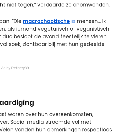
echt niet tegen,” verklaarde ze onomwonden.
 aan. “Die
macrochaotische
mensen… Ik
en: als iemand vegetarisch of veganistisch
et duo besloot de avond feestelijk te vieren
 vol spek, zichtbaar blij met hun gedeelde
 Ad by Refinery89
waardiging
iast waren over hun overeenkomsten,
over. Social media stroomde vol met
 Velen vonden hun opmerkingen respectloos