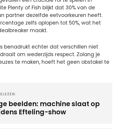
vallen een cruciale rol te spelen in
ite Plenty of Fish blijkt dat 30% van de
un partner dezelfde eetvoorkeuren heeft.
rcentage zelfs oplopen tot 50%, wat het
 dealbreaker maakt.
es benadrukt echter dat verschillen niet
 draait om wederzijds respect. Zolang je
euzes te maken, hoeft het geen obstakel te
ELEZEN:
ge beelden: machine slaat op
ijdens Efteling-show