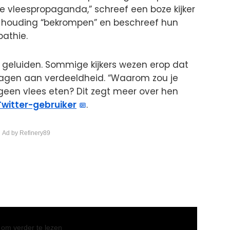
ure vleespropaganda,” schreef een boze kijker
 houding “bekrompen” en beschreef hun
athie.
geluiden. Sommige kijkers wezen erop dat
dragen aan verdeeldheid. “Waarom zou je
geen vlees eten? Dit zegt meer over hen
Twitter-gebruiker
.
 Ad by Refinery89
l om verder te lezen