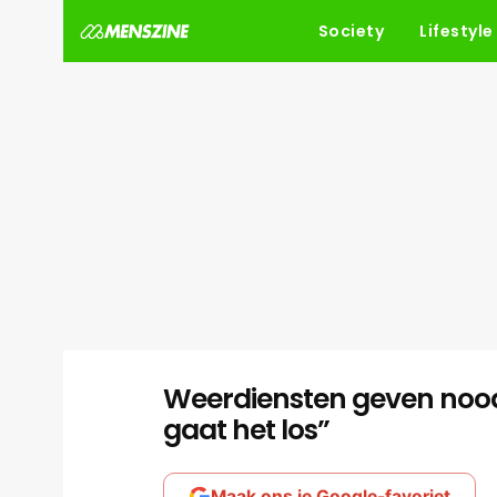
Society
Lifestyle
Weerdiensten geven nood
gaat het los”
Maak ons je Google-favoriet