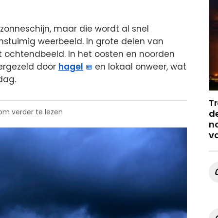
onneschijn, maar die wordt al snel
stuimig weerbeeld. In grote delen van
 ochtendbeeld. In het oosten en noorden
ergezeld door
hagel
en lokaal onweer, wat
dag.
Tr
 om verder te lezen
de
no
v