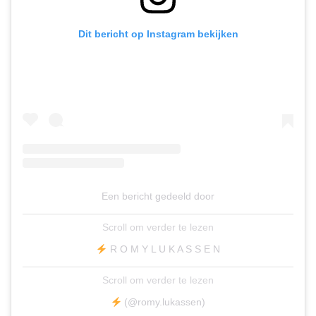
Dit bericht op Instagram bekijken
Een bericht gedeeld door
Scroll om verder te lezen
R O M Y L U K A S S E N
Scroll om verder te lezen
(@romy.lukassen)