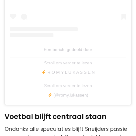
Een bericht gedeeld door
Scroll om verder te lezen
R O M Y L U K A S S E N
Scroll om verder te lezen
(@romy.lukassen)
Voetbal blijft centraal staan
Ondanks alle speculaties blijft Sneijders passie