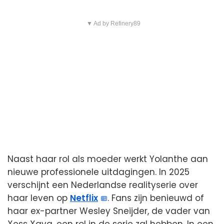
▼ Ad by Refinery89
Naast haar rol als moeder werkt Yolanthe aan
nieuwe professionele uitdagingen. In 2025
verschijnt een Nederlandse realityserie over
haar leven op
Netflix
. Fans zijn benieuwd of
haar ex-partner Wesley Sneijder, de vader van
Xess Xava, een rol in de serie zal hebben. In een