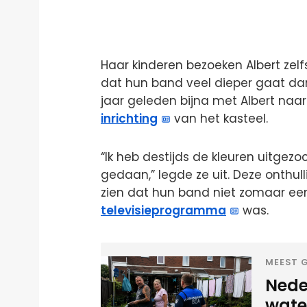
Haar kinderen bezoeken Albert zelf
dat hun band veel dieper gaat dan 
jaar geleden bijna met Albert naa
inrichting
van het kasteel.
“Ik heb destijds de kleuren uitgezo
gedaan,” legde ze uit. Deze onthull
zien dat hun band niet zomaar een
televisieprogramma
was.
MEEST G
Neder
water