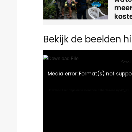
meer
kost
Bekijk de beelden hi
Video
Player
Scrol
Media error: Format(s) not suppo
Download File: https://cdn.menszine.nl/benb-alice.mp4?_=1