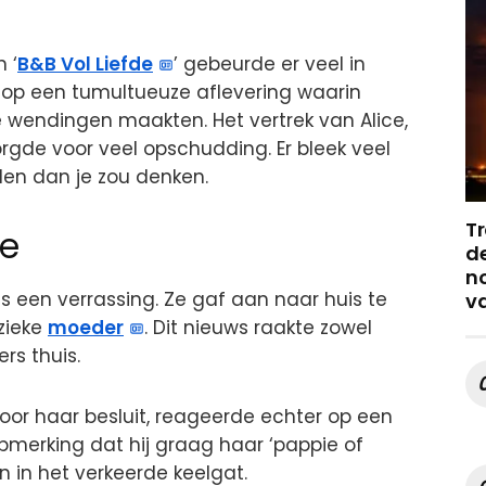
 ‘
B&B Vol Liefde
’ gebeurde er veel in
d op een tumultueuze aflevering waarin
e wendingen maakten. Het vertrek van Alice,
rgde voor veel opschudding. Er bleek veel
len dan je zou denken.
Tr
je
de
no
s een verrassing. Ze gaf aan naar huis te
v
zieke
moeder
. Dit nieuws raakte zowel
rs thuis.
oor haar besluit, reageerde echter op een
pmerking dat hij graag haar ‘pappie of
n in het verkeerde keelgat.