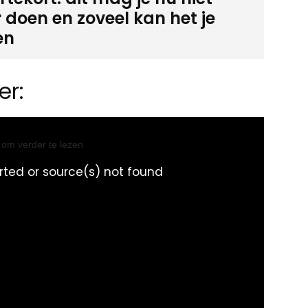
 doen en zoveel kan het je
en
er:
l om verder te lezen
rted or source(s) not found