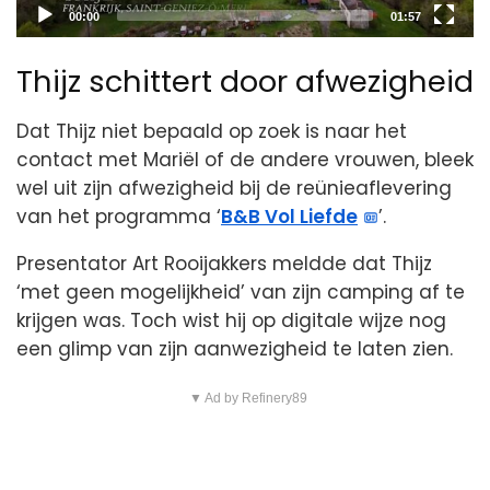
Current
Total
00:00
01:57
time
duration
Thijz schittert door afwezigheid
Dat Thijz niet bepaald op zoek is naar het
contact met Mariël of de andere vrouwen, bleek
wel uit zijn afwezigheid bij de reünieaflevering
van het programma ‘
B&B Vol Liefde
’.
Presentator Art Rooijakkers meldde dat Thijz
‘met geen mogelijkheid’ van zijn camping af te
krijgen was. Toch wist hij op digitale wijze nog
een glimp van zijn aanwezigheid te laten zien.
▼ Ad by Refinery89