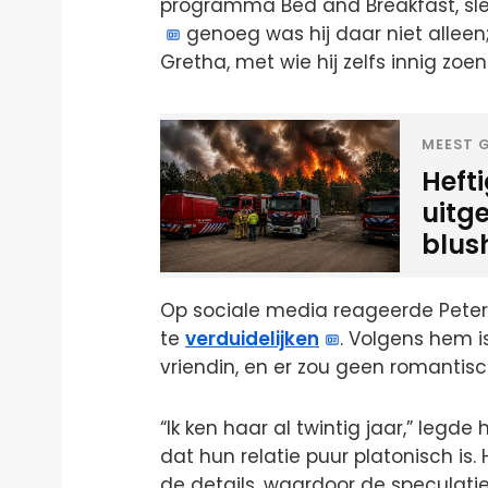
programma Bed and Breakfast, sl
genoeg was hij daar niet alleen
Gretha, met wie hij zelfs innig z
MEEST G
Heft
uitg
blus
Op sociale media reageerde Peter
te
verduidelijken
. Volgens hem 
vriendin, en er zou geen romantisch
“Ik ken haar al twintig jaar,” legde 
dat hun relatie puur platonisch is.
de details, waardoor de speculati