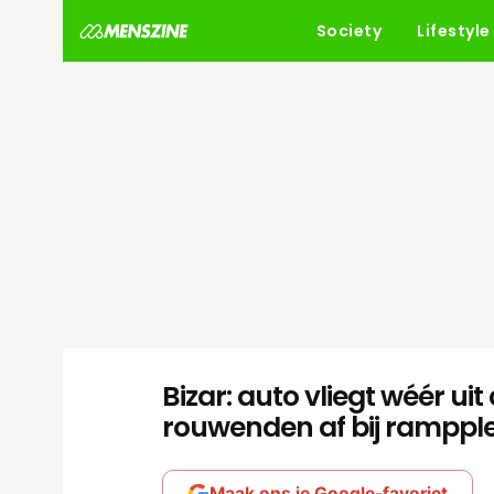
Society
Lifestyle
Bizar: auto vliegt wéér ui
rouwenden af bij ramppl
Maak ons je Google-favoriet