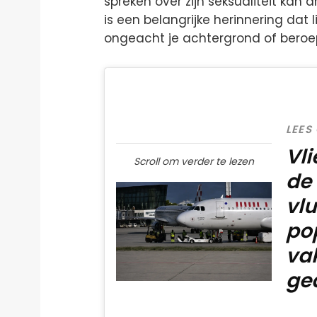
spreken over zijn seksualiteit kan 
is een belangrijke herinnering dat l
ongeacht je achtergrond of beroe
LEES
Vli
Scroll om verder te lezen
de
vl
po
va
ge