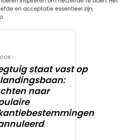
anderen inspireren om hetzelfde te doen. Het
iefde en acceptatie essentieel zijn,
p.
 OOK:
egtuig staat vast op
 landingsbaan:
uchten naar
pulaire
kantiebestemmingen
annuleerd