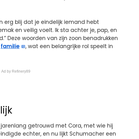
n erg blij dat je eindelijk iemand hebt
mak en veilig voelt. Ik sta achter je, pap, en
erd.” Deze woorden van zijn zoon benadrukken
e
familie
, wat een belangrijke rol speelt in
 Ad by Refinery89
ijk
jarenlang getrouwd met Cora, met wie hij
 eindigde echter, en nu lijkt Schumacher een