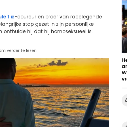
le 1
-coureur en broer van racelegende
ngrijke stap gezet in zijn persoonlijke
 onthulde hij dat hij homoseksueel is.
 om verder te lezen
He
a
Wa
vr