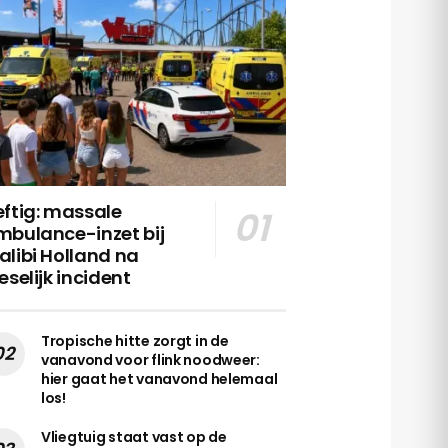
ftig: massale
mbulance-inzet bij
libi Holland na
eselijk incident
Tropische hitte zorgt in de
vanavond voor flink noodweer:
hier gaat het vanavond helemaal
los!
Vliegtuig staat vast op de