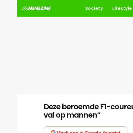
Society
Lifestyle
Deze beroemde F1-coureur 
val op mannen”
Maak ons je Google-favoriet