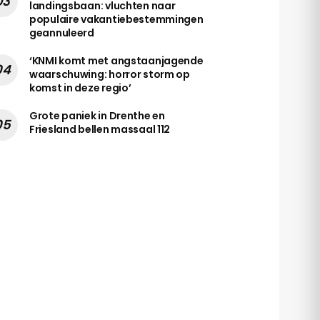
landingsbaan: vluchten naar
populaire vakantiebestemmingen
geannuleerd
‘KNMI komt met angstaanjagende
waarschuwing: horror storm op
komst in deze regio’
Grote paniek in Drenthe en
Friesland bellen massaal 112