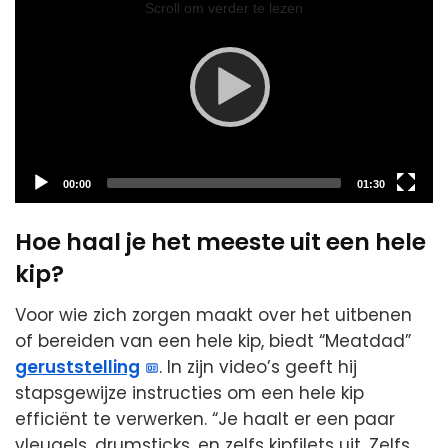
Player
Scroll om verder te lezen
Current
Total
00:00
01:30
time
duration
Hoe haal je het meeste uit een hele
kip?
Voor wie zich zorgen maakt over het uitbenen
of bereiden van een hele kip, biedt “Meatdad”
geruststelling
. In zijn video’s geeft hij
stapsgewijze instructies om een hele kip
efficiënt te verwerken. “Je haalt er een paar
vleugels, drumsticks, en zelfs kipfilets uit. Zelfs