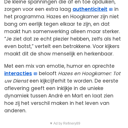
De kleine spanningen die af en toe opduiken,
zorgen voor een extra laag
authenticiteit
in
het programma. Hazes en Hoogkamer zijn niet
bang om eerlijk tegen elkaar te zijn, en dat
maakt hun samenwerking alleen maar sterker.
“Je ziet dat ze echt plezier hebben, zelfs als het
even botst,” vertelt een betrokkene. Voor kijkers
maakt dit de show menselijk en herkenbaar.
Met een mix van emotie, humor en oprechte
interacties
belooft
Hazes en Hoogkamer: Tot
uw Dienst
een kijkcijferhit te worden. De eerste
aflevering geeft een inkijkje in de unieke
dynamiek tussen André en Mart en laat zien
hoe zij het verschil maken in het leven van
anderen.
▼ Ad by Refinery89