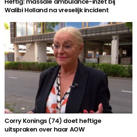
Heftig: massale ambulance-inzet bij
Walibi Holland na vreselijk incident
Corry Konings (74) doet heftige
uitspraken over haar AOW