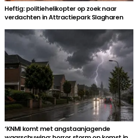
Heftig: politiehelikopter op zoek naar
verdachten in Attractiepark Slagharen
‘KNMI komt met angstaanjagende
waarschuwing: horror storm op komst in