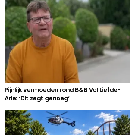
Pijnlijk vermoeden rond B&B Vol Liefde-
Arie: ‘Dit zegt genoeg’