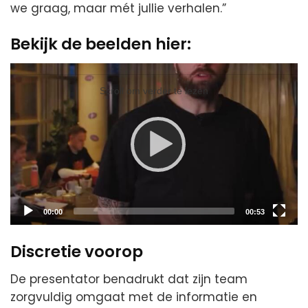
we graag, maar mét jullie verhalen.”
Bekijk de beelden hier:
Video
Player
Scroll om verder te lezen
Current
Total
00:00
00:53
time
duration
Discretie voorop
De presentator benadrukt dat zijn team
zorgvuldig omgaat met de informatie en