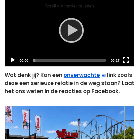
Player
Scroll om verder te lezen
Current
Total
00:00
00:27
time
duration
Wat denk jij? Kan een
onverwachte
link zoals
deze een serieuze relatie in de weg staan? Laat
het ons weten in de reacties op Facebook.