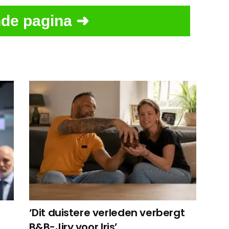
de pagina ➜
‘Dit duistere verleden verbergt
B&B-Jiry voor Iris’