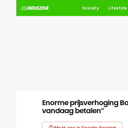
Society
Lifestyle
Enorme prijsverhoging Bol
vandaag betalen”
Maak ons je Google-favoriet