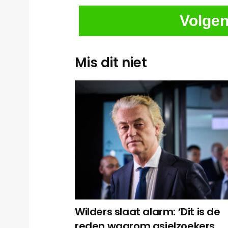
Volgen
Mis dit niet
Wilders slaat alarm: ‘Dit is de
reden waarom asielzoekers