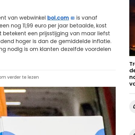
ent van webwinkel
bol.com
is vanaf
n nog 11,99 euro per jaar betaalde, kost
 betekent een prijsstijging van maar liefst
idend hoger is dan de gemiddelde inflatie.
ing nodig is om klanten dezelfde voordelen
Tr
de
no
 om verder te lezen
v