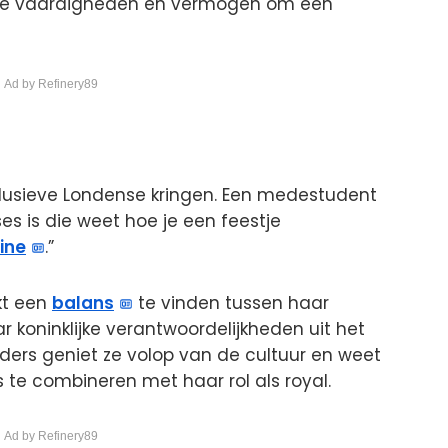
ale vaardigheden en vermogen om een
 Ad by Refinery89
clusieve Londense kringen. Een medestudent
ses is die weet hoe je een feestje
ine
.”
jkt een
balans
te vinden tussen haar
r koninklijke verantwoordelijkheden uit het
siders geniet ze volop van de cultuur en weet
te combineren met haar rol als royal.
 Ad by Refinery89