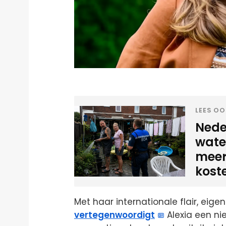
LEES OO
Neder
water
meer
kost
Met haar internationale flair, eigen
vertegenwoordigt
Alexia een ni