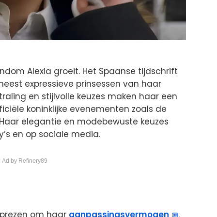
om Alexia groeit. Het Spaanse tijdschrift
eest expressieve prinsessen van haar
traling en stijlvolle keuzes maken haar een
officiële koninklijke evenementen zoals de
 Haar elegantie en modebewuste keuzes
’s en op sociale media.
 Ad by Refinery89
geprezen om haar
aanpassingsvermogen
.