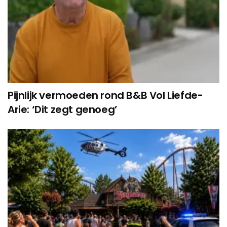
Pijnlijk vermoeden rond B&B Vol Liefde-
Arie: ‘Dit zegt genoeg’