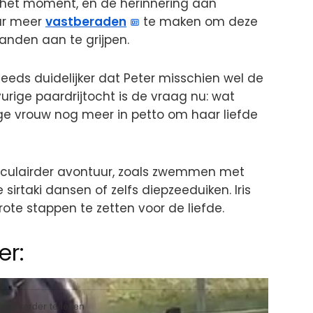
in het moment, en de herinnering aan
aar meer
vastberaden
te maken om deze
anden aan te grijpen.
steeds duidelijker dat Peter misschien wel de
vurige paardrijtocht is de vraag nu: wat
ge vrouw nog meer in petto om haar liefde
aculairder avontuur, zoals zwemmen met
e sirtaki dansen of zelfs diepzeeduiken. Iris
grote stappen te zetten voor de liefde.
er:
l om verder te lezen