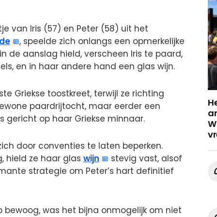
je van Iris (57) en Peter (58) uit het
fde
, speelde zich onlangs een opmerkelijke
 in de aanslag hield, verscheen Iris te paard,
ls, en in haar andere hand een glas wijn.
te Griekse toostkreet, terwijl ze richting
He
gewone paardrijtocht, maar eerder een
a
s gericht op haar Griekse minnaar.
Wa
vr
 zich door conventies te laten beperken.
, hield ze haar glas
wijn
stevig vast, alsof
ante strategie om Peter’s hart definitief
hap bewoog, was het bijna onmogelijk om niet