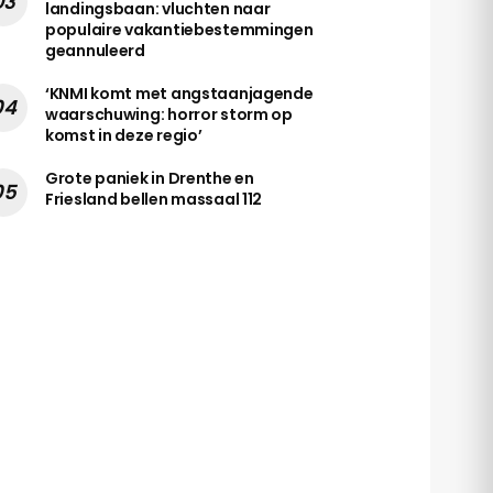
landingsbaan: vluchten naar
populaire vakantiebestemmingen
geannuleerd
‘KNMI komt met angstaanjagende
waarschuwing: horror storm op
komst in deze regio’
Grote paniek in Drenthe en
Friesland bellen massaal 112