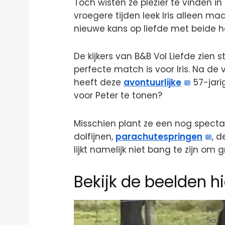
Toch wisten ze plezier te vinden 
vroegere tijden leek Iris alleen m
nieuwe kans op liefde met beide h
De kijkers van B&B Vol Liefde zien 
perfecte match is voor Iris. Na de 
heeft deze
avontuurlijke
57-jari
voor Peter te tonen?
Misschien plant ze een nog spect
dolfijnen,
parachutespringen
, d
lijkt namelijk niet bang te zijn om 
Bekijk de beelden hi
Video
Player
Scrol