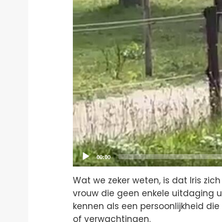
Current
00:00
time
Wat we zeker weten, is dat Iris zi
vrouw die geen enkele uitdaging u
kennen als een persoonlijkheid di
of verwachtingen.