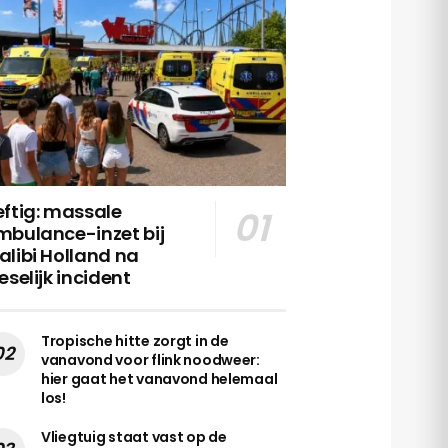
ftig: massale
mbulance-inzet bij
libi Holland na
eselijk incident
Tropische hitte zorgt in de
vanavond voor flink noodweer:
hier gaat het vanavond helemaal
los!
Vliegtuig staat vast op de