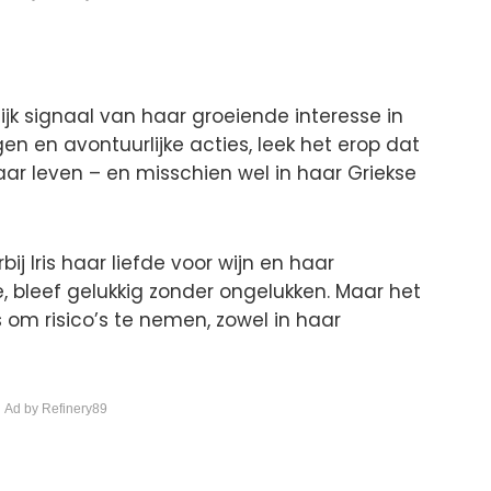
jk signaal van haar groeiende interesse in
en en avontuurlijke acties, leek het erop dat
aar leven – en misschien wel in haar Griekse
rbij Iris haar liefde voor wijn en haar
 bleef gelukkig zonder ongelukken. Maar het
s om risico’s te nemen, zowel in haar
 Ad by Refinery89