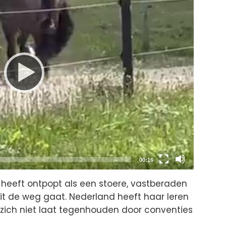
Total
00:16
duration
ch heeft ontpopt als een stoere, vastberaden
it de weg gaat. Nederland heeft haar leren
e zich niet laat tegenhouden door conventies