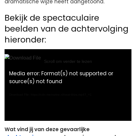
dramatische wijze heeft aangetoond.
Bekijk de spectaculaire
beelden van de achtervolging
hieronder:
Video
Player
Scroll om verder te lezen
Media error: Format(s) not supported or
source(s) not found
Download File: https://cdn.menszine.nl/seat-ibiza.mp4?_=1
Wat vind jij van deze gevaarlijke