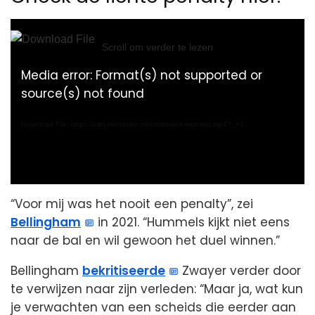
Video
Player
Scroll om verder te lezen
Media error: Format(s) not supported or
source(s) not found
Download File: https://cdn.menszine.nl/omstreden-moment.mp4?_=1
“Voor mij was het nooit een penalty”, zei
Bellingham
in 2021. “Hummels kijkt niet eens
naar de bal en wil gewoon het duel winnen.”
Bellingham
bekritiseerde
Zwayer verder door
te verwijzen naar zijn verleden: “Maar ja, wat kun
je verwachten van een scheids die eerder aan