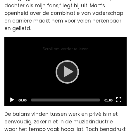
dochter als mijn fans,” legt hij uit. Mart’s
openheid over de combinatie van vaderschap
en carrière maakt hem voor velen herkenbaar
en geliefd.
Video
Player
Scroll om verder te lezen
Current
Total
00:00
01:00
time
duration
De balans vinden tussen werk en privé is niet
eenvoudig, zeker niet in de muziekindustrie
waar het tempo vaak hoog ligt. Toch benadrukt