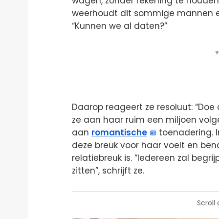
wagen, zonder rekening te houde
weerhoudt dit sommige mannen er 
“Kunnen we al daten?”
▼
Daarop reageert ze resoluut: “Doe d
ze aan haar ruim een miljoen volge
aan
romantische
toenadering. 
deze breuk voor haar voelt en ben
relatiebreuk is. “Iedereen zal begri
zitten”, schrijft ze.
Scroll