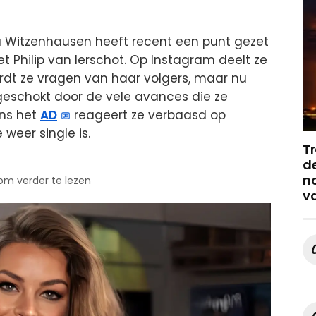
a Witzenhausen heeft recent een punt gezet
t Philip van Ierschot. Op Instagram deelt ze
rdt ze vragen van haar volgers, maar nu
s geschokt door de vele avances die ze
ens het
AD
reageert ze verbaasd op
weer single is.
Tr
de
no
 om verder te lezen
v