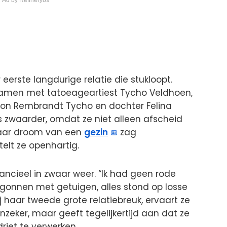
 eerste langdurige relatie die stukloopt.
 samen met tatoeageartiest Tycho Veldhoen,
zoon Rembrandt Tycho en dochter Felina
jds zwaarder, omdat ze niet alleen afscheid
haar droom van een
gezin
zag
rtelt ze openhartig.
nancieel in zwaar weer. “Ik had geen rode
onnen met getuigen, alles stond op losse
ij haar tweede grote relatiebreuk, ervaart ze
nzeker, maar geeft tegelijkertijd aan dat ze
riet te verwerken.