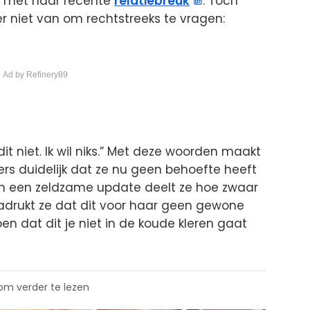
n met haar recente
relatiebreuk
. Toch
niet van om rechtstreeks te vragen:
 Ad by Refinery89
it niet. Ik wil niks.” Met deze woorden maakt
rs duidelijk dat ze nu geen behoefte heeft
In een zeldzame update deelt ze hoe zwaar
adrukt ze dat dit voor haar geen gewone
jpen dat dit je niet in de koude kleren gaat
 om verder te lezen