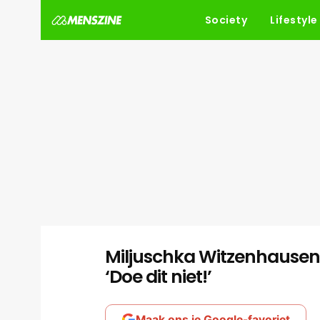
Society
Lifestyle
Miljuschka Witzenhausen 
‘Doe dit niet!’
Maak ons je Google-favoriet