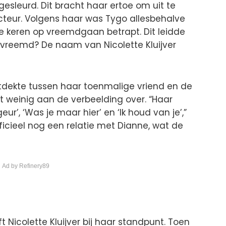
sleurd. Dit bracht haar ertoe om uit te
cteur. Volgens haar was Tygo allesbehalve
 keren op vreemdgaan betrapt. Dit leidde
n vreemd? De naam van Nicolette Kluijver
tdekte tussen haar toenmalige vriend en de
et weinig aan de verbeelding over. “Haar
geur’, ‘Was je maar hier’ en ‘Ik houd van je’,”
ficieel nog een relatie met Dianne, wat de
 Ad by Refinery89
t Nicolette Kluijver bij haar standpunt. Toen