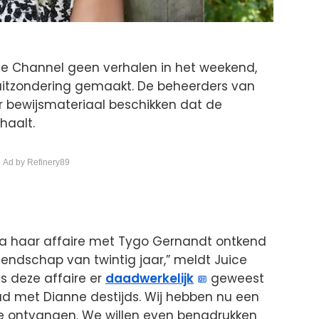
ce Channel geen verhalen in het weekend,
uitzondering gemaakt. De beheerders van
r bewijsmateriaal beschikken dat de
haalt.
 Ad by Refinery89
edia haar affaire met Tygo Gernandt ontkend
riendschap van twintig jaar,” meldt Juice
is deze affaire er
daadwerkelijk
geweest
ad met Dianne destijds. Wij hebben nu een
ne ontvangen. We willen even benadrukken