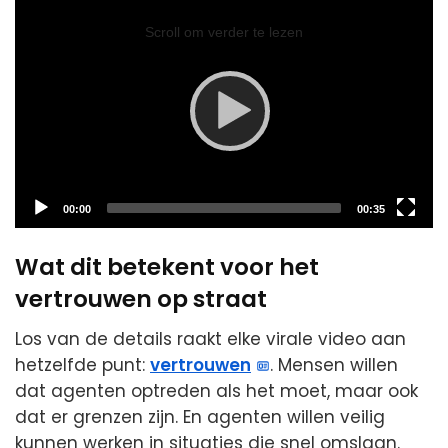
Video
Player
Scroll om verder te lezen
Current
Total
00:00
00:35
time
duration
Wat dit betekent voor het
vertrouwen op straat
Los van de details raakt elke virale video aan
hetzelfde punt:
vertrouwen
. Mensen willen
dat agenten optreden als het moet, maar ook
dat er grenzen zijn. En agenten willen veilig
kunnen werken in situaties die snel omslaan.