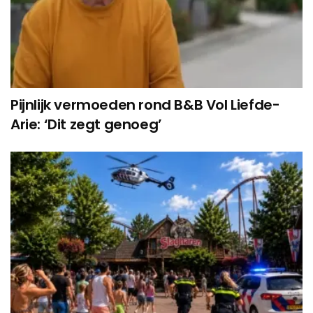
Pijnlijk vermoeden rond B&B Vol Liefde-
Arie: ‘Dit zegt genoeg’