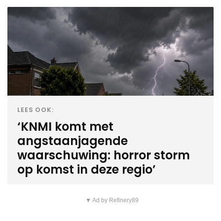
LEES OOK:
‘KNMI komt met
angstaanjagende
waarschuwing: horror storm
op komst in deze regio’
▼ Ad by Refinery89