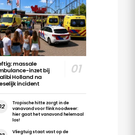
ftig: massale
mbulance-inzet bij
libi Holland na
eselijk incident
Tropische hitte zorgt in de
vanavond voor flink noodweer:
hier gaat het vanavond helemaal
los!
Vliegtuig staat vast op de