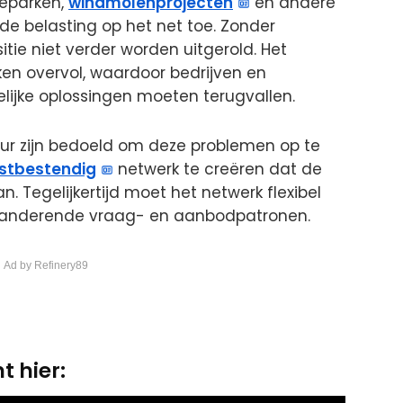
neparken,
windmolenprojecten
en andere
 belasting op het net toe. Zonder
tie niet verder worden uitgerold. Het
ken overvol, waardoor bedrijven en
lijke oplossingen moeten terugvallen.
tuur zijn bedoeld om deze problemen op te
stbestendig
netwerk te creëren dat de
 Tegelijkertijd moet het netwerk flexibel
eranderende vraag- en aanbodpatronen.
 Ad by Refinery89
t hier: