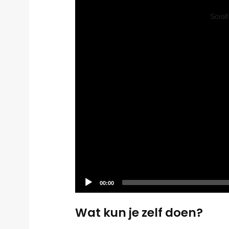
Video
Player
Scrol
Current
00:00
time
Wat kun je zelf doen?