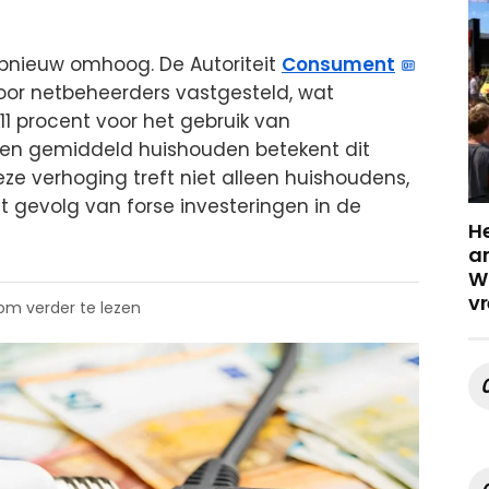
opnieuw omhoog. De Autoriteit
Consument
oor netbeheerders vastgesteld, wat
 11 procent voor het gebruik van
r een gemiddeld huishouden betekent dit
eze verhoging treft niet alleen huishoudens,
et gevolg van forse investeringen in de
He
a
Wa
vr
 om verder te lezen