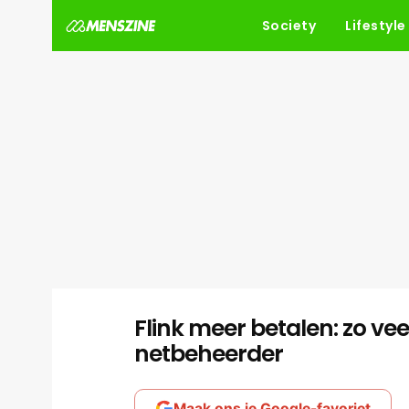
Society
Lifestyle
Flink meer betalen: zo vee
netbeheerder
Maak ons je Google-favoriet