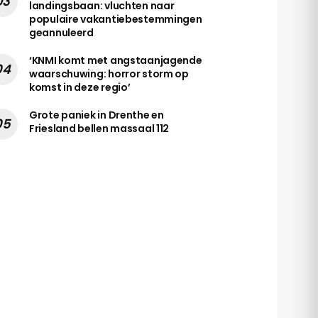
landingsbaan: vluchten naar
populaire vakantiebestemmingen
geannuleerd
‘KNMI komt met angstaanjagende
waarschuwing: horror storm op
komst in deze regio’
Grote paniek in Drenthe en
Friesland bellen massaal 112