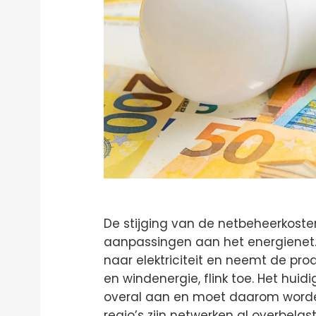
De stijging van de netbeheerkoste
aanpassingen aan het energienet
naar elektriciteit en neemt de pr
en windenergie, flink toe. Het huid
overal aan en moet daarom worde
regio’s zijn netwerken al overbel