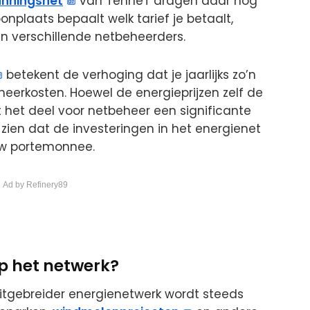
nningsnet
van TenneT dragen daar nog
oonplaats bepaalt welk tarief je betaalt,
en verschillende netbeheerders.
betekent de verhoging dat je jaarlijks zo’n
heerkosten. Hoewel de energieprijzen zelf de
ft het deel voor netbeheer een significante
 zien dat de investeringen in het energienet
uw portemonnee.
 Ad by Refinery89
p het netwerk?
itgebreider energienetwerk wordt steeds