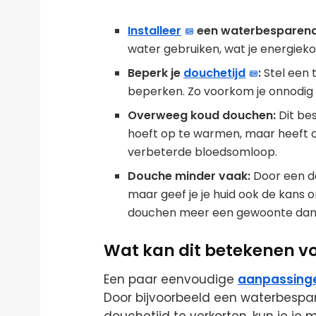
Installeer
een waterbesparen
water gebruiken, wat je energiekos
Beperk je
douchetijd
:
Stel een t
beperken. Zo voorkom je onnodig 
Overweeg koud douchen:
Dit be
hoeft op te warmen, maar heeft
verbeterde bloedsomloop.
Douche minder vaak:
Door een da
maar geef je je huid ook de kans 
douchen meer een gewoonte dan
Wat kan dit betekenen v
Een paar eenvoudige
aanpassing
Door bijvoorbeeld een waterbespar
douchetijd te verkorten, kun je je