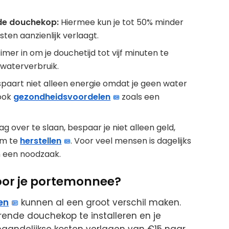
de douchekop:
Hiermee kun je tot 50% minder
ten aanzienlijk verlaagt.
imer in om je douchetijd tot vijf minuten te
waterverbruik.
spaart niet alleen energie omdat je geen water
 ook
gezondheidsvoordelen
zoals een
g over te slaan, bespaar je niet alleen geld,
om te
herstellen
. Voor veel mensen is dagelijks
 een noodzaak.
oor je portemonnee?
en
kunnen al een groot verschil maken.
ende douchekop te installeren en je
 maandelijkse kosten verlagen van €15 naar