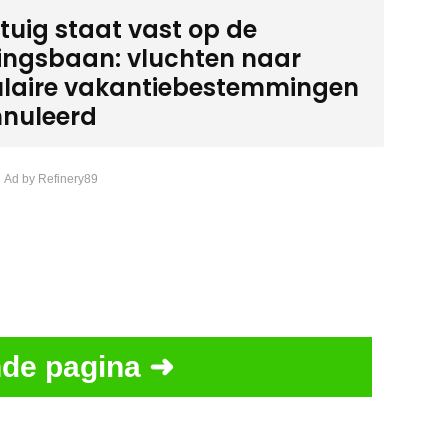
gtuig staat vast op de
ingsbaan: vluchten naar
laire vakantiebestemmingen
nuleerd
 Ad by Refinery89
de pagina ➜