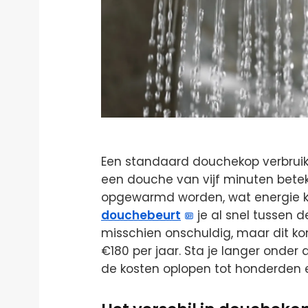
Een standaard douchekop verbruikt
een douche van vijf minuten beteke
opgewarmd worden, wat energie ko
douchebeurt
je al snel tussen d
misschien onschuldig, maar dit ko
€180 per jaar. Sta je langer onde
de kosten oplopen tot honderden eu