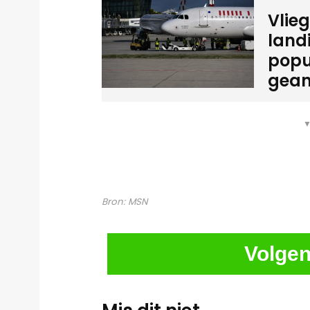
Vlie
land
popu
gean
▼
Bron:
MSN
Volgen