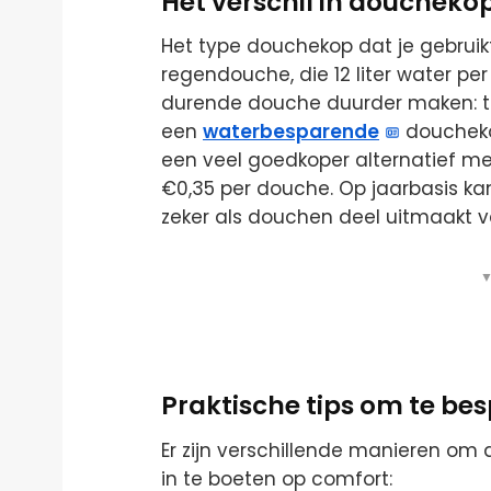
Het verschil in douchek
Het type douchekop dat je gebruikt
regendouche, die 12 liter water per
durende douche duurder maken: to
een
waterbesparende
douchekop
een veel goedkoper alternatief m
€0,35 per douche. Op jaarbasis ka
zeker als douchen deel uitmaakt va
▼
Praktische tips om te be
Er zijn verschillende manieren om
in te boeten op comfort: