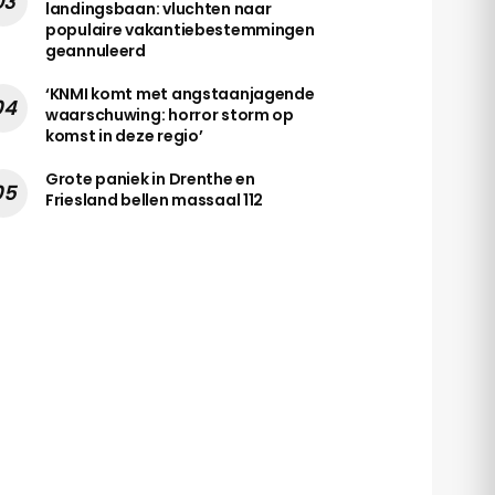
landingsbaan: vluchten naar
populaire vakantiebestemmingen
geannuleerd
‘KNMI komt met angstaanjagende
waarschuwing: horror storm op
komst in deze regio’
Grote paniek in Drenthe en
Friesland bellen massaal 112