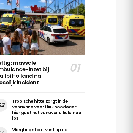
ftig: massale
mbulance-inzet bij
libi Holland na
eselijk incident
Tropische hitte zorgt in de
vanavond voor flink noodweer:
hier gaat het vanavond helemaal
los!
Vliegtuig staat vast op de