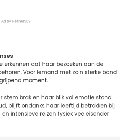
 Ad by Refinery89
inses
 te erkennen dat haar bezoeken aan de
 behoren. Voor iemand met zo’n sterke band
grijpend moment.
 stem brak en haar blik vol emotie stond.
ud, blijft ondanks haar leeftijd betrokken bij
e en intensieve reizen fysiek veeleisender