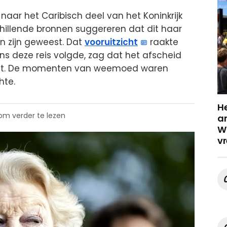
 naar het Caribisch deel van het Koninkrijk
chillende bronnen suggereren dat dit haar
n zijn geweest. Dat
vooruitzicht
raakte
ens deze reis volgde, zag dat het afscheid
liet. De momenten van weemoed waren
hte.
He
 om verder te lezen
a
Wa
vr